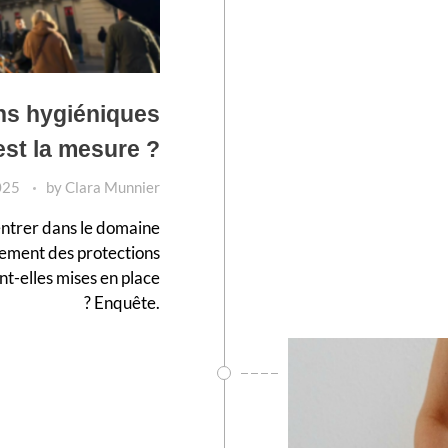
ns hygiéniques
est la mesure ?
025
by
Clara Munnier
 entrer dans le domaine
rsement des protections
nt-elles mises en place
? Enquête.