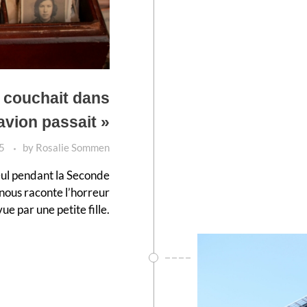
e couchait dans
avion passait »
5
by
Rosalie Sommen
leul pendant la Seconde
nous raconte l’horreur
vue par une petite fille.