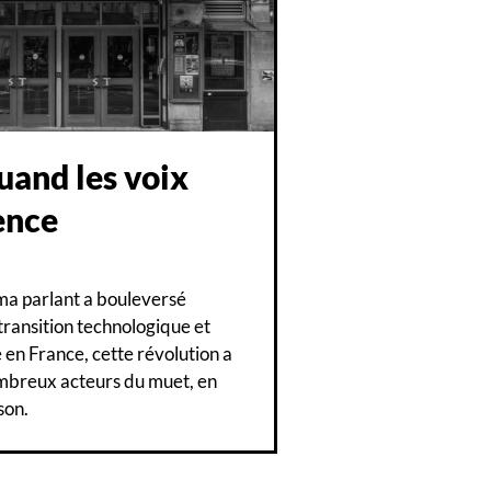
uand les voix
lence
éma parlant a bouleversé
transition technologique et
en France, cette révolution a
mbreux acteurs du muet, en
son.