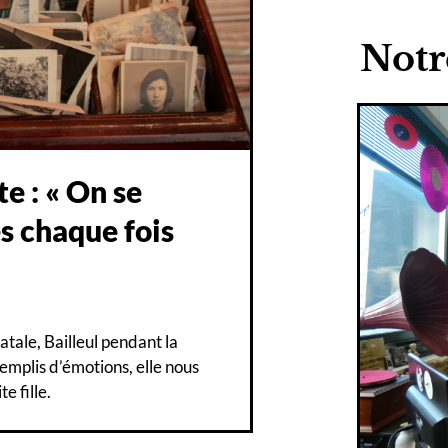
Notr
te : « On se
és chaque fois
atale, Bailleul pendant la
mplis d’émotions, elle nous
e fille.